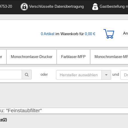
9753-20
Verschlüsselte Datenübertragung
Gastbestellung m
An
0 Artikel
im Warenkorb für
0,00 €
er
Monochromlaser-Drucker
Farblaser-MFP
Monochromlaser-M
und
oder
: "Feinstaubfilter"
e(2)