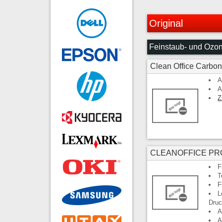
Original
Feinstaub- und Ozonf
Clean Office Carbon
A
A
Z
CLEANOFFICE PRO
F
T
F
L
Dru
A
A