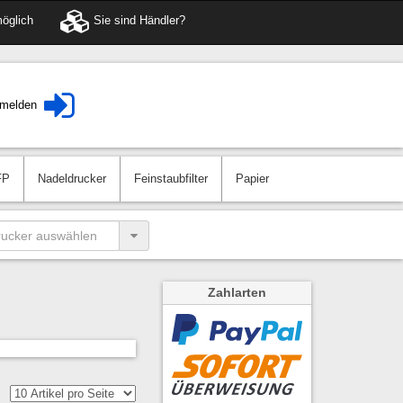
öglich
Sie sind Händler?
melden
FP
Nadeldrucker
Feinstaubfilter
Papier
Zahlarten