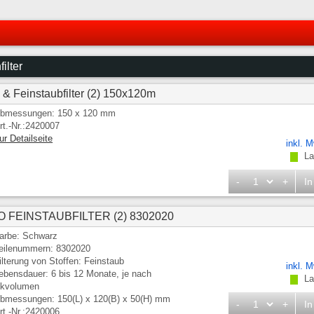
ilter
 & Feinstaubfilter (2) 150x120m
bmessungen: 150 x 120 mm
rt.-Nr.:2420007
ur Detailseite
inkl. 
Lag
-
+
In
 FEINSTAUBFILTER (2) 8302020
arbe: Schwarz
eilenummern: 8302020
ilterung von Stoffen: Feinstaub
inkl. 
ebensdauer: 6 bis 12 Monate, je nach
Lag
ckvolumen
bmessungen: 150(L) x 120(B) x 50(H) mm
-
+
In
rt.-Nr.:2420006