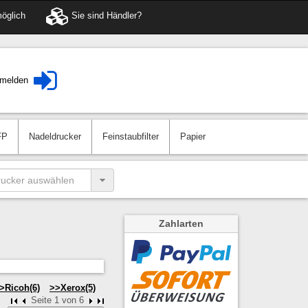
öglich
Sie sind Händler?
melden
FP
Nadeldrucker
Feinstaubfilter
Papier
Zahlarten
Ricoh(6)
Xerox(5)
Seite 1 von 6