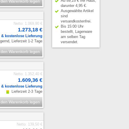
Ab 89,25 € frei Haus,
 den Warenkorb legen
darunter 4,95 €.
Ausgewählte Artikel
sind
versandkostenfrei.
Netto: 1.069,90 €
Bis 15:00 Uhr
1.273,18 €
bestellt, Lagerware
.
& kostenlose Lieferung
am selben Tag
ernd, Lieferzeit 1-2 Tage
versendet.
 den Warenkorb legen
Netto: 1.352,40 €
1.609,36 €
.
& kostenlose Lieferung
Lieferzeit 2-3 Tage
 den Warenkorb legen
Netto: 139,50 €