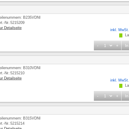
eilenummern: B235VDNI
rt.-Nr.:5215209
ur Detailseite
inkl. MwSt
Lag
-
+
In
eilenummern: B310VDNI
rt.-Nr.:5215210
ur Detailseite
inkl. MwSt
Lag
-
+
In
eilenummern: B315VDNI
rt.-Nr.:5215214
ur Detailseite