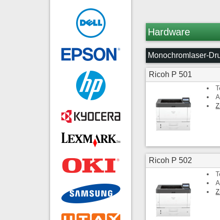
Hardware
Monochromlaser-Dr
Ricoh P 501
T
A
Z
Ricoh P 502
T
A
Z