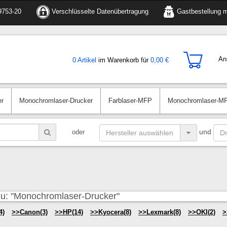
9753-20
Verschlüsselte Datenübertragung
Gastbestellung m
An
0 Artikel
im Warenkorb für
0,00 €
er
Monochromlaser-Drucker
Farblaser-MFP
Monochromlaser-M
und
oder
zu: "Monochromlaser-Drucker"
4)
Canon(3)
HP(14)
Kyocera(8)
Lexmark(8)
OKI(2)