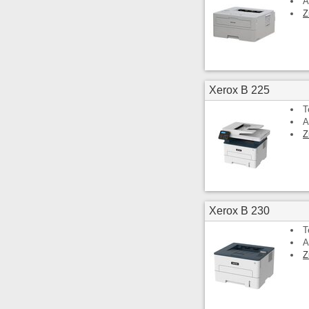
A
Z
Xerox B 225
T
A
Z
Xerox B 230
T
A
Z