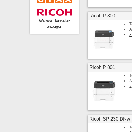
Ricoh P 800
Weitere Hersteller
T
anzeigen
A
Z
Ricoh P 801
T
A
Z
Ricoh SP 230 DNw
T