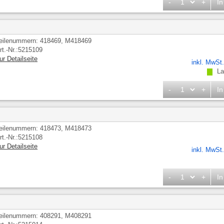
-
+
In
eilenummern: 418469, M418469
rt.-Nr.:5215109
ur Detailseite
inkl. MwSt
Lag
-
+
In
eilenummern: 418473, M418473
rt.-Nr.:5215108
ur Detailseite
inkl. MwSt
-
+
In
eilenummern: 408291, M408291