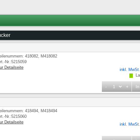
ucker
eilenummern: 418082, M418082
rt.-Nr.:5215059
ur Detailseite
inkl. MwSt
Lag
-
+
In
eilenummern: 418494, M418494
rt.-Nr.:5215060
ur Detailseite
inkl. MwSt